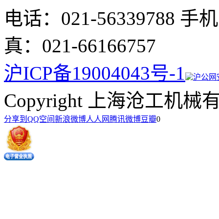
电话：021-56339788 手
真：021-66166757
沪ICP备19004043号-1
沪公网安备
Copyright 上海沧工机械有限公司
分享到
QQ空间
新浪微博
人人网
腾讯微博
豆瓣
0