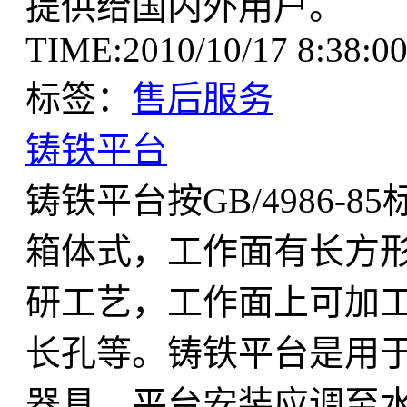
提供给国内外用户。
TIME:2010/10/17 8:
标签：
售后服务
铸铁平台
铸铁平台按GB/4986-
箱体式，工作面有长方形，
研工艺，工作面上可加工
长孔等。铸铁平台是用
器具。平台安装应调至