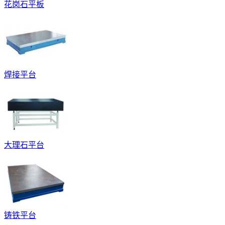
花岗石平板
焊接平台
大理石平台
铸铁平台