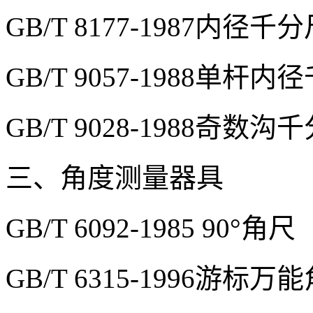
GB/T 8177-1987
内径千分
GB/T 9057-1988
单杆内径
GB/T 9028-1988
奇数沟千
三、角度测量器具
GB/T 6092-1985 90
°角尺
GB/T 6315-1996
游标万能