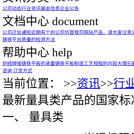
公司动态
行业资讯
展会信息
企业公告
文档中心
document
公司迁址通知
近期有个别公司仿冒我司网站产品，请大家注意
铸铁平台质量的检测方法
帮助中心
help
划线焊接铸铁平板的承重
铸铁平板制造工艺规程的内容
大理石
咨询,订货方式
当前位置： >>
资讯
>>
行
最新量具类产品的国家标
一、
量具类