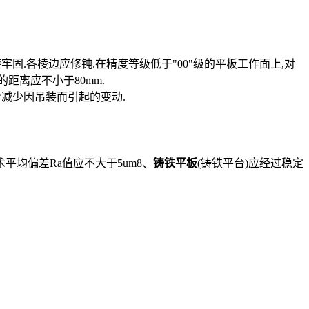
固.各棱边应修钝.在精度等级低于"00"级的平板工作面上,对
距离应不小于80mm.
量减少因吊装而引起的变动.
平均偏差Ra值应不大于5um8、
铸铁平板
(铸铁平台)应经过稳定