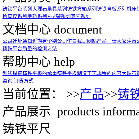
铸铁平台系列
大理石量具系列
铸铁方箱系列
铸铁弯板系列
机床
检查仪系列
地轨系列
V型架系列
其它系列
文档中心
document
公司迁址通知
近期有个别公司仿冒我司网站产品，请大家注意
铸铁平台质量的检测方法
帮助中心
help
划线焊接铸铁平板的承重
铸铁平板制造工艺规程的内容
大理石
咨询,订货方式
当前位置： >>
产品
>>
铸
产品展示
products inform
铸铁平尺