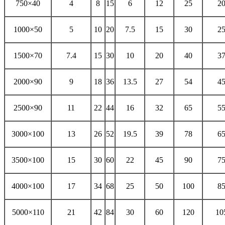
750
×
40
4
8
15
6
12
25
2
1000
×
50
5
10
20
7.5
15
30
2
1500
×
70
7.4
15
30
10
20
40
3
2000
×9
0
9
18
36
13.5
27
54
4
2500
×9
0
11
22
44
16
32
65
5
3000
×
100
13
26
52
19.5
39
78
6
3500
×
100
15
30
60
22
45
90
7
4000
×
100
17
34
68
25
50
100
8
5000
×
110
21
42
84
30
60
120
10