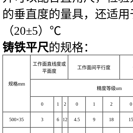
的垂直度的量具，还适用
（20±5）℃
铸铁平尺
的规格：
工作面直线度或
工作面间平行度
平面度
规格
mm
精度等级
um
0
1
2
0
1
2
0
500
×
35
3
6
12
4.5
9
18
1