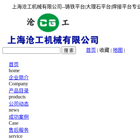
上海沧工机械有限公司--铸铁平台|大理石平台|焊接平台专
首页
|
收藏
|
地图
|
首页
home
企业简介
Company
产品目录
products
公司动态
news
成功案例
Case
售后服务
service