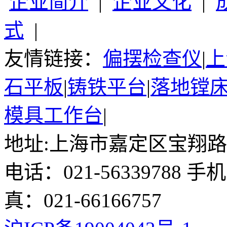
企业简介
|
企业文化
|
式
|
友情链接：
偏摆检查仪
|
上
石平板
|
铸铁平台
|
落地镗
模具工作台
|
地址:上海市嘉定区宝翔路15
电话：021-56339788 手
真：021-66166757