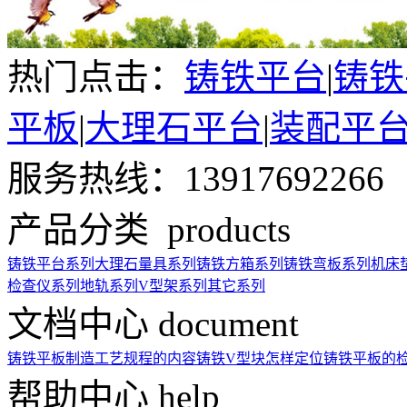
热门点击：
铸铁平台
|
铸铁
平板
|
大理石平台
|
装配平
服务热线：13917692266
产品分类
products
铸铁平台系列
大理石量具系列
铸铁方箱系列
铸铁弯板系列
机床
检查仪系列
地轨系列
V型架系列
其它系列
文档中心
document
铸铁平板制造工艺规程的内容
铸铁V型块怎样定位
铸铁平板的
帮助中心
help