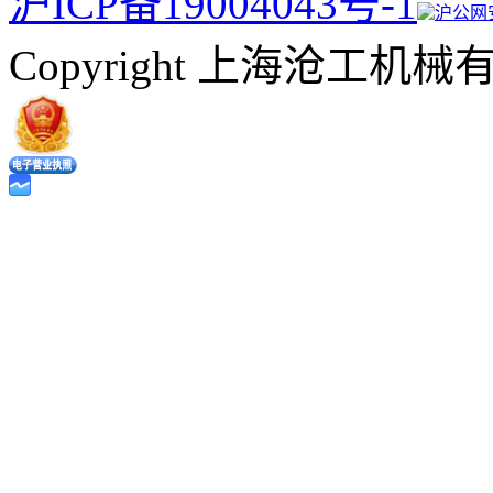
沪ICP备19004043号-1
沪公网安备
Copyright 上海沧工机械有限公司