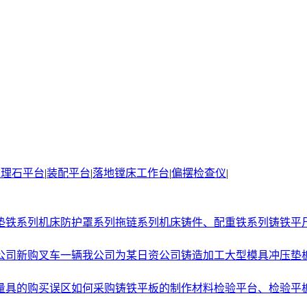
大理石平台
|
装配平台
|
落地镗床工作台
|
偏摆检查仪
|
垫铁系列
机床防护罩系列
拖链系列
机床铸件、配重铁系列
铸铁平
公司新购叉车一辆
我公司为某日资公司铸造加工大型模具冲压垫
量具的购买误区
如何采购铸铁平板的制作材料
检验平台、检验平