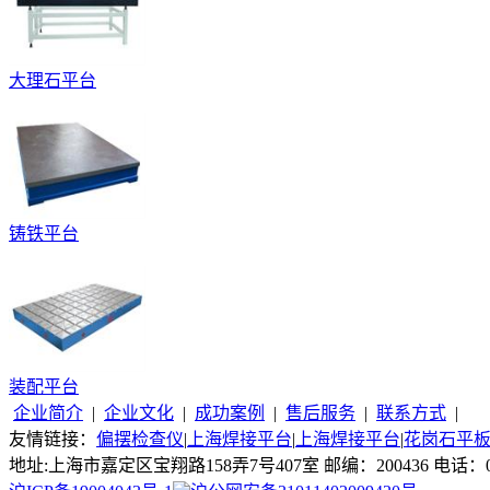
大理石平台
铸铁平台
装配平台
企业简介
|
企业文化
|
成功案例
|
售后服务
|
联系方式
|
友情链接：
偏摆检查仪
|
上海焊接平台
|
上海焊接平台
|
花岗石平
地址:上海市嘉定区宝翔路158弄7号407室 邮编：200436 电话：021-5