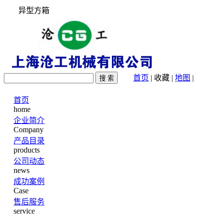
异型方箱
首页
|
收藏
|
地图
|
首页
home
企业简介
Company
产品目录
products
公司动态
news
成功案例
Case
售后服务
service