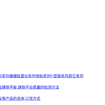
尺系列
偏摆检查仪系列
地轨系列
V型架系列
其它系列
板
铸铁平板,铸铁平台质量的检测方法
板等产品的咨询,订货方式