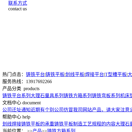
联系方式
contact us
热门点击：
铸铁平台
|
铸铁平板
|
划线平板
|
焊接平台
|
T型槽平板
|
服务热线：13917692266
产品分类
products
铸铁平台系列
大理石量具系列
铸铁方箱系列
铸铁弯板系列
机床
文档中心
document
公司迁址通知
近期有个别公司仿冒我司网站产品，请大家注意
帮助中心
help
划线焊接铸铁平板的承重
铸铁平板制造工艺规程的内容
大理石
当前位置： >>
产品
>>
铸铁方箱系列