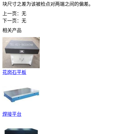
块尺寸之差为该被检点对两端之间的偏差。
上一页：无
下一页：无
相关产品
花岗石平板
焊接平台