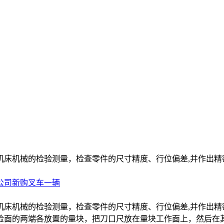
机床机械的检验测量，检查零件的尺寸精度、行位偏差,并作出精
公司新购叉车一辆
机床机械的检验测量，检查零件的尺寸精度、行位偏差,并作
检面的两端各放置的量块，把刀口尺放在量块工作面上，然后在