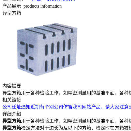
产品展示
products information
异型方箱
内容提要
异型方箱用于各种检验工作，如精密测量用的基准平面，各种
相关链接
公司迁址通知
近期有个别公司仿冒我司网站产品，请大家注意
详细介绍
异型方箱
用于各种检验工作，如精密测量用的基准平面，各种
异型方箱
检定方法对于边长为及以下的方箱，检定时在方箱被