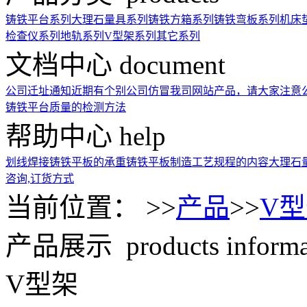
铸铁平台系列
大理石量具系列
铸铁方箱系列
铸铁弯板系列
机床
检查仪系列
地轨系列
V型架系列
其它系列
文档中心
document
公司迁址通知
近期有个别公司仿冒我司网站产品，请大家注意
铸铁平台质量的检测方法
帮助中心
help
划线焊接铸铁平板的承重
铸铁平板制造工艺规程的内容
大理石
咨询,订货方式
当前位置： >>
产品
>>
V
产品展示
products inform
V型架