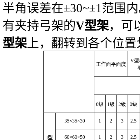
半角误差在±30~±1范围
有夹持弓架的
V型架
，可
型架
上，翻转到各个位置
V
型
工作面平面度
0
级
1
级
2
级
0
级
35
×
35
×
30
1
2
3
2.5
60
×
60
×
50
1
2
3
2.5
I
型