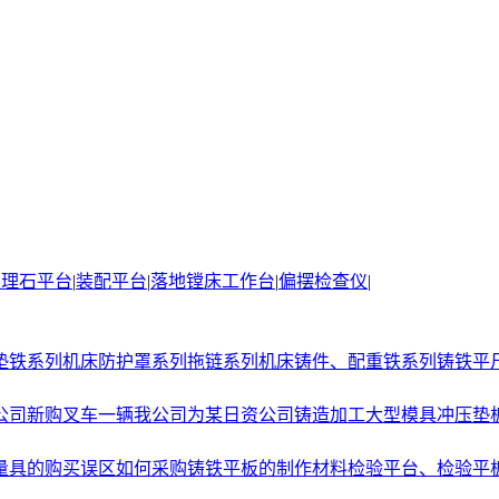
大理石平台
|
装配平台
|
落地镗床工作台
|
偏摆检查仪
|
垫铁系列
机床防护罩系列
拖链系列
机床铸件、配重铁系列
铸铁平
公司新购叉车一辆
我公司为某日资公司铸造加工大型模具冲压垫
量具的购买误区
如何采购铸铁平板的制作材料
检验平台、检验平