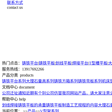
联系方式
contact us
热门点击：
铸铁平台
|
铸铁平板
|
划线平板
|
焊接平台
|
T型槽平板
|
服务热线：13917692266
产品分类
products
铸铁平台系列
大理石量具系列
铸铁方箱系列
铸铁弯板系列
机床
文档中心
document
公司迁址通知
近期有个别公司仿冒我司网站产品，请大家注意
帮助中心
help
划线焊接铸铁平板的承重
铸铁平板制造工艺规程的内容
大理石
当前位置： >>
产品
>>
V型架系列