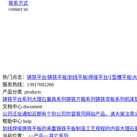
联系方式
contact us
热门点击：
铸铁平台
|
铸铁平板
|
划线平板
|
焊接平台
|
T型槽平板
|
服务热线：13917692266
产品分类
products
铸铁平台系列
大理石量具系列
铸铁方箱系列
铸铁弯板系列
机床
文档中心
document
公司迁址通知
近期有个别公司仿冒我司网站产品，请大家注意
帮助中心
help
划线焊接铸铁平板的承重
铸铁平板制造工艺规程的内容
大理石
当前位置： >>
产品
>>
其它系列