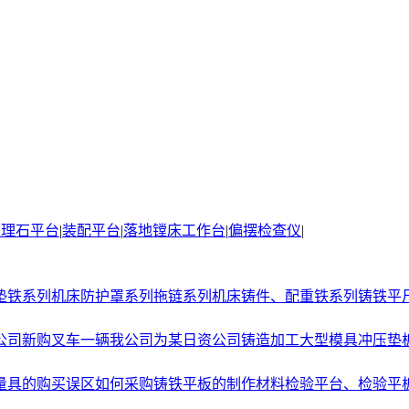
大理石平台
|
装配平台
|
落地镗床工作台
|
偏摆检查仪
|
垫铁系列
机床防护罩系列
拖链系列
机床铸件、配重铁系列
铸铁平
公司新购叉车一辆
我公司为某日资公司铸造加工大型模具冲压垫
量具的购买误区
如何采购铸铁平板的制作材料
检验平台、检验平