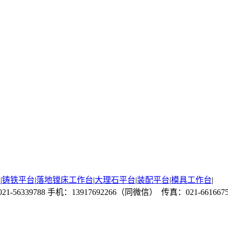
板
|
铸铁平台
|
落地镗床工作台
|
大理石平台
|
装配平台
|
模具工作台
|
6339788 手机：13917692266（同微信） 传真：021-6616675