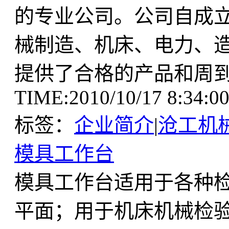
的专业公司。公司自成
械制造、机床、电力、
提供了合格的产品和周
TIME:2010/10/17 8:
标签：
企业简介
|
沧工机
模具工作台
模具工作台适用于各种
平面；用于机床机械检