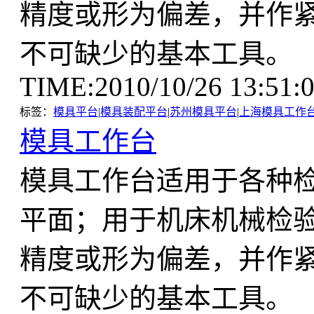
精度或形为偏差，并作
不可缺少的基本工具。
TIME:2010/10/26 13:
标签：
模具平台
|
模具装配平台
|
苏州模具平台
|
上海模具工作
模具工作台
模具工作台适用于各种
平面；用于机床机械检
精度或形为偏差，并作
不可缺少的基本工具。