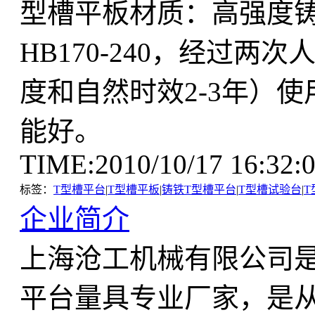
型槽平板材质：高强度铸铁
HB170-240，经过两次
度和自然时效2-3年）
能好。
TIME:2010/10/17 16
标签：
T型槽平台
|
T型槽平板
|
铸铁T型槽平台
|
T型槽试验台
|
T
企业简介
上海沧工机械有限公司
平台量具专业厂家，是