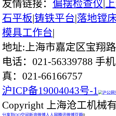
友情链接：
偏摆检查仪
|
上
石平板
|
铸铁平台
|
落地镗
模具工作台
|
地址:上海市嘉定区宝翔路15
电话：021-56339788 手
真：021-66166757
沪ICP备19004043号-1
沪公网安备
Copyright 上海沧工机械有限公司
分享到
QQ空间
新浪微博
人人网
腾讯微博
豆瓣
0